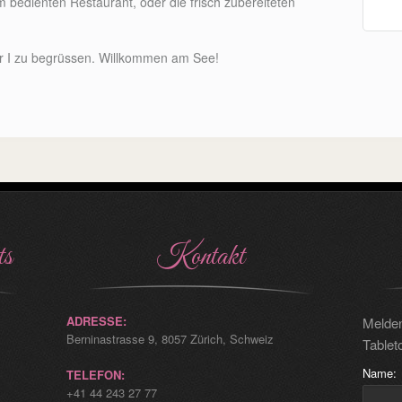
 bedienten Restaurant, oder die frisch zubereiteten
ger I zu begrüssen. Willkommen am See!
ts
Kontakt
ADRESSE:
Melden
Berninastrasse 9, 8057 Zürich, Schweiz
Tablet
Name:
TELEFON:
+41 44 243 27 77