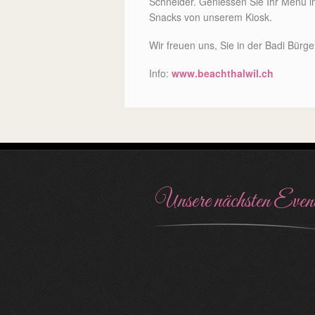
Schneider. Geniessen Sie Ihr Menu im
Snacks von unserem Kiosk.
Wir freuen uns, Sie in der Badi Bür
Info:
www.beachthalwil.ch
Unsere nächsten Even