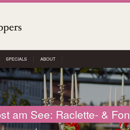
SPECIALS
ABOUT
st am See: Raclette- & Fon