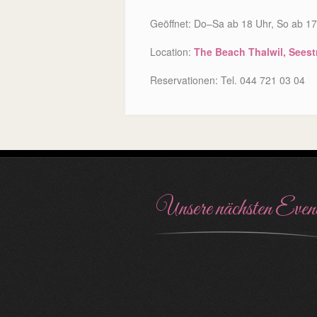
Geöffnet: Do–Sa ab 18 Uhr, So ab 17 
Location:
The Beach Thalwil, Seest
Reservationen: Tel. 044 721 03 04
Unsere nächsten Even