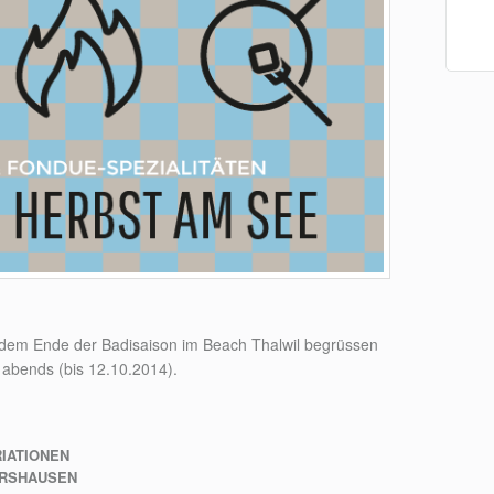
h dem Ende der Badisaison im Beach Thalwil begrüssen
abends (bis 12.10.2014).
RIATIONEN
ERSHAUSEN