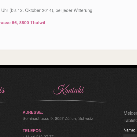
Uhr (bis 12. Oktober 2014), bei jeder Witterung
rasse 56, 8800 Thalwil
ts
Kontakt
ADRESSE:
Melden
Berninastrasse 9, 8057 Zürich, Schweiz
Tablet
Name:
TELEFON:
+41 44 243 27 77